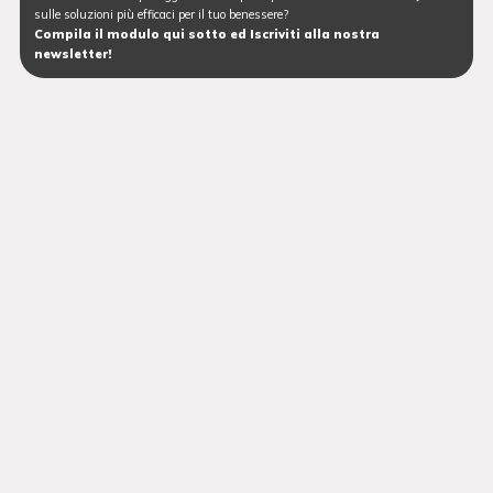
sulle soluzioni più efficaci per il tuo benessere?
Compila il modulo qui sotto ed Iscriviti alla nostra
newsletter!