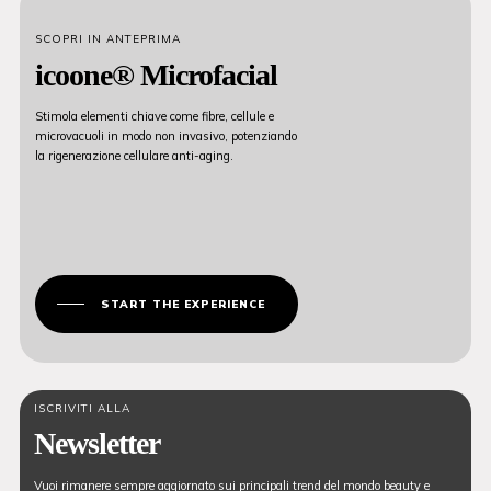
SCOPRI IN ANTEPRIMA
icoone® Microfacial
Stimola elementi chiave come fibre, cellule e
microvacuoli in modo non invasivo, potenziando
la rigenerazione cellulare anti-aging.
START THE EXPERIENCE
ISCRIVITI ALLA
Newsletter
Vuoi rimanere sempre aggiornato sui principali trend del mondo beauty e