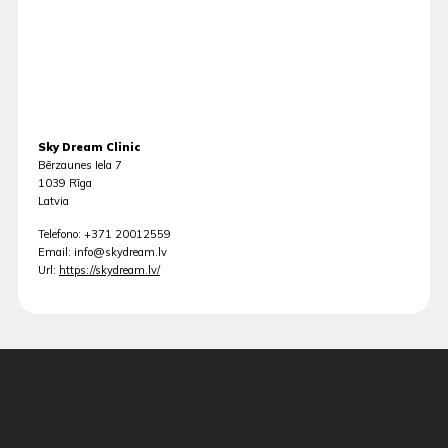
Sky Dream Clinic
Bērzaunes Iela 7
1039
Rīga
Latvia
Telefono:
+371 20012559
Email:
info@skydream.lv
Url:
https://skydream.lv/