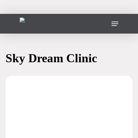
Vai
al
contenuto
Menu
principale
Sky Dream Clinic