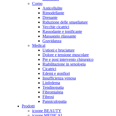
Corpo
Anticellulite
Rimodellante
Drenante
Riduzione delle smagliature
Vecchie cicatrici
Rassodante e tonificante
Massaggio rilassante
Gravidanza
Medical
Ustioni e bruciature
Dolore e tensione muscolare
Pre e post intervento chirurgico
Riabilitazione in senologia
Cicatrici
Edemi e gonfiori
Insufficienza venosa
Linfedema
Tendinopatia
Fibromialgia
Fibrosi
Panniculopatia
Prodotti
icoone BEAUTY
icoone MEDICAL