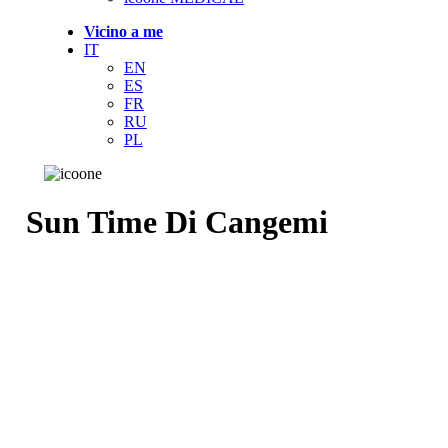
Vicino a me
IT
EN
ES
FR
RU
PL
Sun Time Di Cangemi