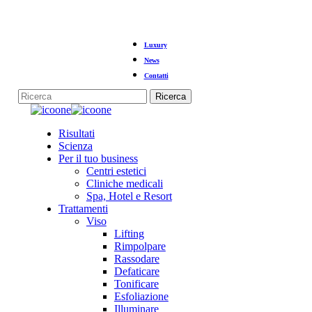
Vai
Luxury
al
contenuto
News
principale
Contatti
Ricerca
Chiudi
la
Menu
Risultati
ricerca
Scienza
Per il tuo business
Centri estetici
Cliniche medicali
Spa, Hotel e Resort
Trattamenti
Viso
Lifting
Rimpolpare
Rassodare
Defaticare
Tonificare
Esfoliazione
Illuminare