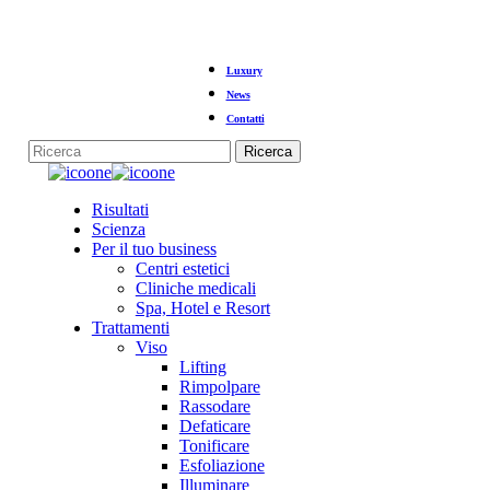
Vai
Luxury
al
contenuto
News
principale
Contatti
Ricerca
Chiudi
la
Menu
Risultati
ricerca
Scienza
Per il tuo business
Centri estetici
Cliniche medicali
Spa, Hotel e Resort
Trattamenti
Viso
Lifting
Rimpolpare
Rassodare
Defaticare
Tonificare
Esfoliazione
Illuminare