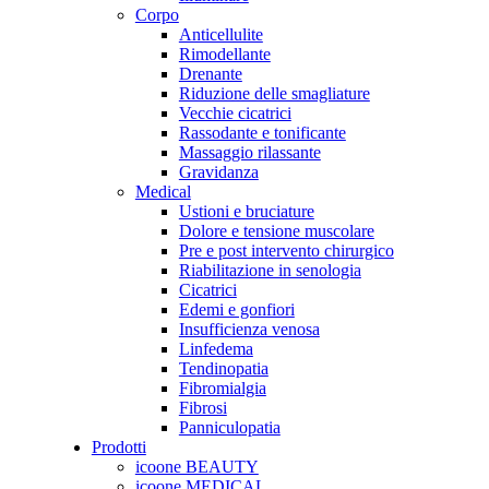
Corpo
Anticellulite
Rimodellante
Drenante
Riduzione delle smagliature
Vecchie cicatrici
Rassodante e tonificante
Massaggio rilassante
Gravidanza
Medical
Ustioni e bruciature
Dolore e tensione muscolare
Pre e post intervento chirurgico
Riabilitazione in senologia
Cicatrici
Edemi e gonfiori
Insufficienza venosa
Linfedema
Tendinopatia
Fibromialgia
Fibrosi
Panniculopatia
Prodotti
icoone BEAUTY
icoone MEDICAL