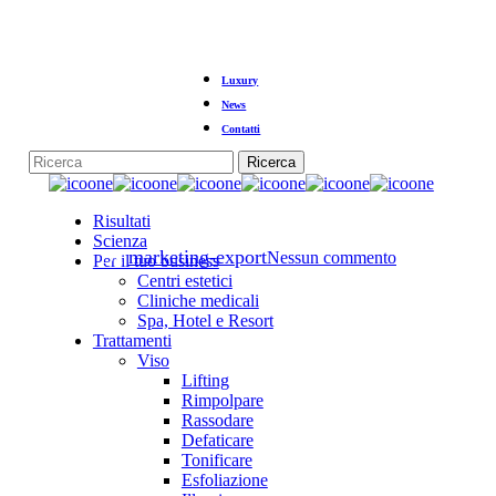
Vai
al
contenuto
principale
Luxury
Notizie
News
Contatti
Come affrontare il problema
Ricerca
Chiudi
della lassità facciale?
la
Menu
Risultati
ricerca
Scienza
Da
marketing-export
Nessun commento
Per il tuo business
Centri estetici
Cliniche medicali
Spa, Hotel e Resort
Trattamenti
Viso
Lifting
Rimpolpare
Rassodare
Defaticare
Tonificare
Esfoliazione