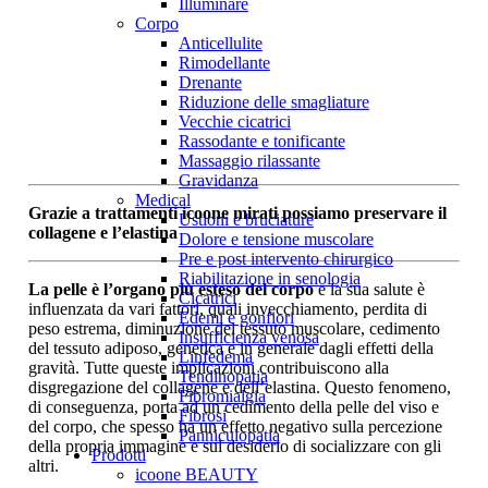
Illuminare
Corpo
Anticellulite
Rimodellante
Drenante
Riduzione delle smagliature
Vecchie cicatrici
Rassodante e tonificante
Massaggio rilassante
Gravidanza
Medical
Grazie a trattamenti icoone mirati possiamo preservare il
Ustioni e bruciature
collagene e l’elastina
Dolore e tensione muscolare
Pre e post intervento chirurgico
Riabilitazione in senologia
La pelle è l’organo più esteso del corpo
e la sua salute è
Cicatrici
influenzata da vari fattori, quali invecchiamento, perdita di
Edemi e gonfiori
peso estrema, diminuzione del tessuto muscolare, cedimento
Insufficienza venosa
del tessuto adiposo, genetica e in generale dagli effetti della
Linfedema
gravità. Tutte queste implicazioni contribuiscono alla
Tendinopatia
disgregazione del collagene e dell’elastina. Questo fenomeno,
Fibromialgia
di conseguenza, porta ad un cedimento della pelle del viso e
Fibrosi
del corpo, che spesso ha un effetto negativo sulla percezione
Panniculopatia
della propria immagine e sul desiderio di socializzare con gli
Prodotti
altri.
icoone BEAUTY