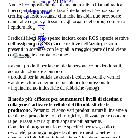
icoone MEDICAL
Anche i composti chimici altamente reattivi chiamati radicali
liberi contribuiscono alla lassità della pelle. L’esposizione
Vicino a me
cronica a queste sostanze chimiche instabili può provocare
IT
danni alle cellule, ai tessuti e agli organi del corpo, compresa
EN
l’epidermide.
ES
FR
I radicali liberi sono spesso indicati come ROS (specie reattive
RU
dell’ossigeno) o RNS (specie reattive dell’azoto), e sono
PL
presenti in sostanze con le quali la maggior parte di noi viene
comunemente a contatto come:
• alcuni prodotti per la cura della persona come deodoranti,
acqua di colonia e shampoo
• prodotti per la pulizia aggressivi, colle, solventi e vernici
• additivi chimici per numerosi alimenti confezionati
• inquinamento industriale da fabbriche (smog)
Il modo più efficace per aumentare i livelli di elastina e
collagene è attivare le cellule dei fibroblasti che le
producono.
Pertanto, ci sono vari prodotti naturali, insieme a
tecniche e procedure non chirurgiche, utilizzate per rassodare
la pelle lassa e farla quindi apparire più attraente.
Con alcuni programmi icoone specifici per viso, collo e
décolleté, puoi raggiungere facilmente questi obiettivi, in
quanto la Multi Micro Stimolazione Alveolare permette di