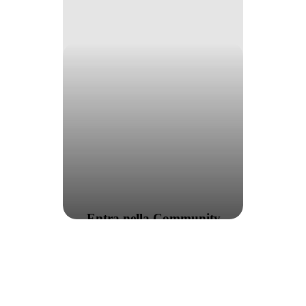
Entra nella Community
#iLoveMe!