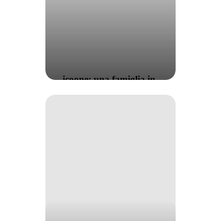
icoone: una famiglia in
continua crescita!
Bentornato
Cosmoprof…
i-
Tech
Industries
sarà
presente!