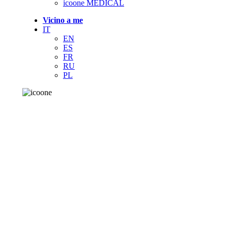
icoone MEDICAL
Vicino a me
IT
EN
ES
FR
RU
PL