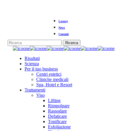
Vai
al
contenuto
principale
Luxury
News
Contatti
Ricerca
Chiudi
la
Menu
Risultati
ricerca
Scienza
Per il tuo business
Centri estetici
Cliniche medicali
Spa, Hotel e Resort
Trattamenti
Viso
Lifting
Rimpolpare
Rassodare
Defaticare
Tonificare
Esfoliazione