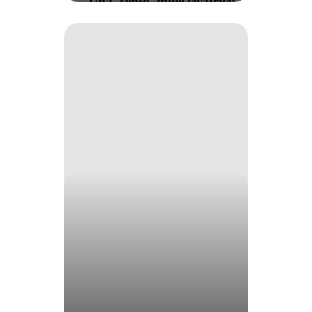
Una, cento, mille cicatrici: i tanti
modi per riparare la pelle
i-
Tech
International
Scientific
Meeting
quarta
edizione