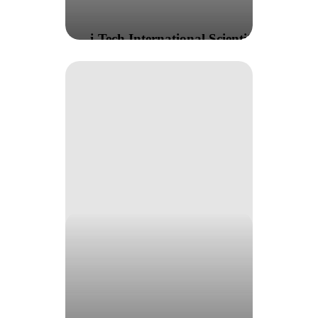
i-Tech International Scientific
Meeting quarta edizione
icoone
Best
Results
Contest
–
Edizione
2022