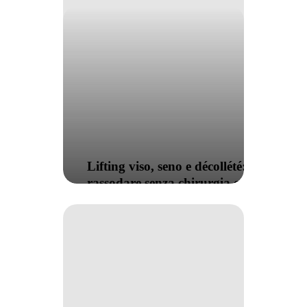
Lifting viso, seno e décollété:
rassodare senza chirurgia con
icoone
Entra
nella
Community
#iLoveMe!