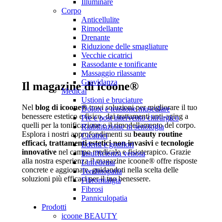
Illuminare
Corpo
Anticellulite
Rimodellante
Drenante
Riduzione delle smagliature
Vecchie cicatrici
Rassodante e tonificante
Massaggio rilassante
Gravidanza
Il magazine di icoone®
Medical
Ustioni e bruciature
Nel
blog di icoone®
trovi soluzioni per migliorare il tuo
Dolore e tensione muscolare
benessere estetico e fisico, dai trattamenti anti-aging a
Pre e post intervento chirurgico
quelli per la tonificazione e il rimodellamento del corpo.
Riabilitazione in senologia
Esplora i nostri approfondimenti su
beauty routine
Cicatrici
efficaci,
trattamenti estetici non invasivi
e
tecnologie
Edemi e gonfiori
innovative
nel campo medicale e fisioterapico.
Grazie
Insufficienza venosa
alla nostra esperienza il magazine icoone® offre risposte
Linfedema
concrete e aggiornate, guidandoti nella scelta delle
Tendinopatia
soluzioni più efficaci per il tuo benessere.
Fibromialgia
Fibrosi
Panniculopatia
Prodotti
icoone BEAUTY