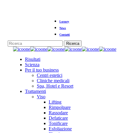
Vai
al
contenuto
principale
Luxury
News
Contatti
Ricerca
Chiudi
la
Menu
Risultati
ricerca
Scienza
Per il tuo business
Centri estetici
Cliniche medicali
Spa, Hotel e Resort
Trattamenti
Viso
Lifting
Rimpolpare
Rassodare
Defaticare
Tonificare
Esfoliazione