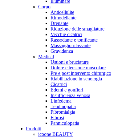
Illuminare
Corpo
Anticellulite
Rimodellante
Drenante
Riduzione delle smagliature
Vecchie cicatrici
Rassodante e tonificante
Massaggio rilassante
Gravidanza
Medical
Ustioni e bruciature
Dolore e tensione muscolare
Pre e post intervento chirurgico
Riabilitazione in senologia
Cicatrici
Edemi e gonfiori
Insufficienza venosa
Linfedema
Tendinopatia
Fibromialgia
Fibrosi
Panniculopatia
Prodotti
icoone BEAUTY