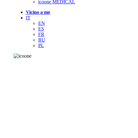
icoone MEDICAL
Vicino a me
IT
EN
ES
FR
RU
PL