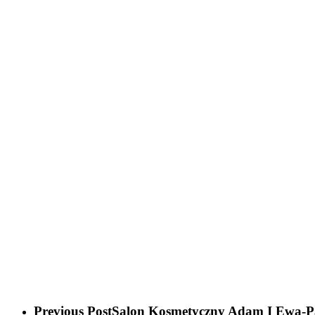
Previous Post
Salon Kosmetyczny Adam I Ewa-P