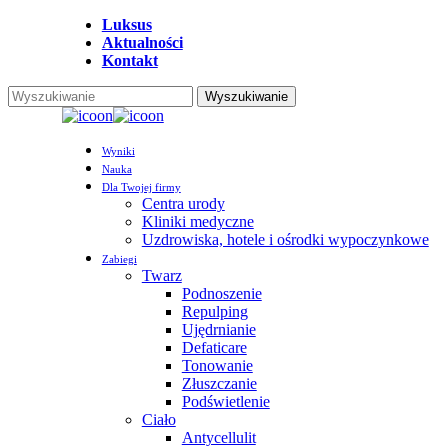
Przejdź
Luksus
do
Aktualności
głównej
Kontakt
treści
Wyszukiwanie
Zamknij
wyszukiwanie
Menu
Wyniki
Nauka
Dla Twojej firmy
Centra urody
Kliniki medyczne
Uzdrowiska, hotele i ośrodki wypoczynkowe
Zabiegi
Twarz
Podnoszenie
Repulping
Ujędrnianie
Defaticare
Tonowanie
Złuszczanie
Podświetlenie
Ciało
Antycellulit