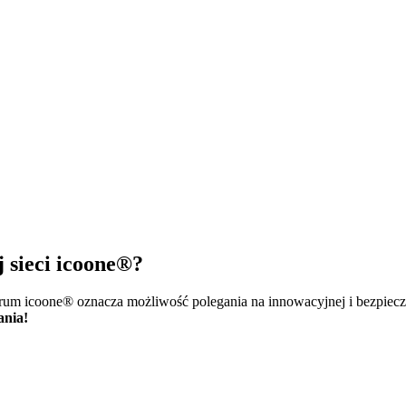
j sieci icoone®?
trum icoone® oznacza możliwość polegania na innowacyjnej i bezpiecz
ania!