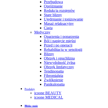
Przebudowa
Opróżnianie
Redukcja rozstępów
Stare blizny
Ujędrnianie i tonizowanie
Masaż relaksacyjny
Ciąża
Medyczny
Oparzenia i poparzenia
Ból i napięcie mięśni
Przed i po operacji
Rehabilitacja w senologii
Blizny
Obrzęk i opuchlizna
Niewydolność żylna
Obrzęk limfatyczny
Tendinopatia
Fibromialgia
Zwłóknienie
Panikulopatia
Produkty
icoone BEAUTY
icoone MEDICAL
Blisko mnie