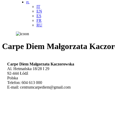
PL
IT
EN
ES
FR
RU
Carpe Diem Małgorzata Kaczo
Carpe Diem Małgorzata Kaczorowska
Al. Hetmańska 18/28 I 29
92-444
Łódź
Polska
Telefon:
604 613 000
E-mail:
centrumcarpediem@gmail.com