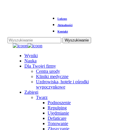
Przejdź
Luksus
do
głównej
Aktualności
treści
Kontakt
Wyszukiwanie
Zamknij
wyszukiwanie
Menu
Wyniki
Nauka
Dla Twojej firmy
Centra urody
Kliniki medyczne
Uzdrowiska, hotele i ośrodki
wypoczynkowe
Zabiegi
Twarz
Podnoszenie
Repulping
Ujędrnianie
Defaticare
Tonowanie
Złuszczanie