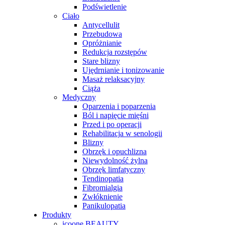
Podświetlenie
Ciało
Antycellulit
Przebudowa
Opróżnianie
Redukcja rozstępów
Stare blizny
Ujędrnianie i tonizowanie
Masaż relaksacyjny
Ciąża
Medyczny
Oparzenia i poparzenia
Ból i napięcie mięśni
Przed i po operacji
Rehabilitacja w senologii
Blizny
Obrzęk i opuchlizna
Niewydolność żylna
Obrzęk limfatyczny
Tendinopatia
Fibromialgia
Zwłóknienie
Panikulopatia
Produkty
icoone BEAUTY