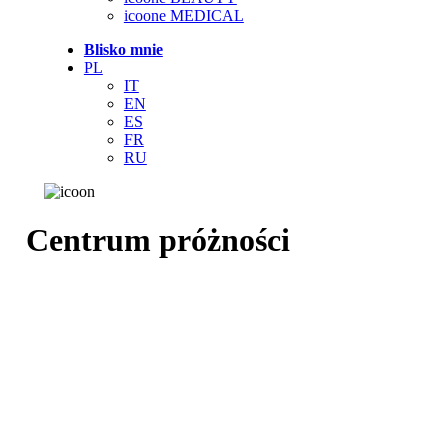
icoone MEDICAL
Blisko mnie
PL
IT
EN
ES
FR
RU
Centrum próżności