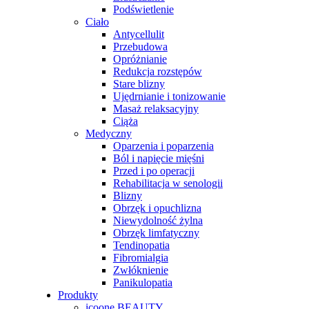
Podświetlenie
Ciało
Antycellulit
Przebudowa
Opróżnianie
Redukcja rozstępów
Stare blizny
Ujędrnianie i tonizowanie
Masaż relaksacyjny
Ciąża
Medyczny
Oparzenia i poparzenia
Ból i napięcie mięśni
Przed i po operacji
Rehabilitacja w senologii
Blizny
Obrzęk i opuchlizna
Niewydolność żylna
Obrzęk limfatyczny
Tendinopatia
Fibromialgia
Zwłóknienie
Panikulopatia
Produkty
icoone BEAUTY