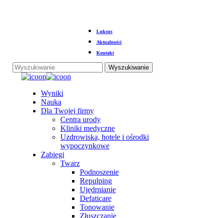
Przejdź
Luksus
do
głównej
Aktualności
treści
Kontakt
Wyszukiwanie
Zamknij
wyszukiwanie
Menu
Wyniki
Nauka
Dla Twojej firmy
Centra urody
Kliniki medyczne
Uzdrowiska, hotele i ośrodki
wypoczynkowe
Zabiegi
Twarz
Podnoszenie
Repulping
Ujędrnianie
Defaticare
Tonowanie
Złuszczanie