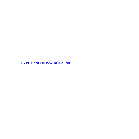
ROZPOCZNIJ DOŚWIADCZENIE
DOŁĄCZ DO
Newsletter
Chcesz być na bieżąco z głównymi trendami w świecie
urody i najskuteczniejszymi rozwiązaniami dla Twojego
dobrego samopoczucia?