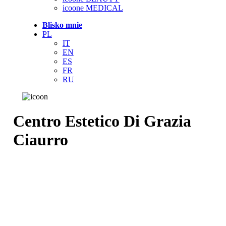
icoone MEDICAL
Blisko mnie
PL
IT
EN
ES
FR
RU
Centro Estetico Di Grazia
Ciaurro