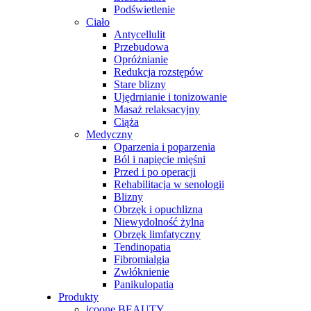
Podświetlenie
Ciało
Antycellulit
Przebudowa
Opróżnianie
Redukcja rozstępów
Stare blizny
Ujędrnianie i tonizowanie
Masaż relaksacyjny
Ciąża
Medyczny
Oparzenia i poparzenia
Ból i napięcie mięśni
Przed i po operacji
Rehabilitacja w senologii
Blizny
Obrzęk i opuchlizna
Niewydolność żylna
Obrzęk limfatyczny
Tendinopatia
Fibromialgia
Zwłóknienie
Panikulopatia
Produkty
icoone BEAUTY