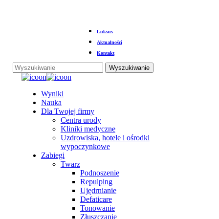
Przejdź
Luksus
do
głównej
Aktualności
treści
Kontakt
Wyszukiwanie
Zamknij
wyszukiwanie
Menu
Wyniki
Nauka
Dla Twojej firmy
Centra urody
Kliniki medyczne
Uzdrowiska, hotele i ośrodki
wypoczynkowe
Zabiegi
Twarz
Podnoszenie
Repulping
Ujędrnianie
Defaticare
Tonowanie
Złuszczanie