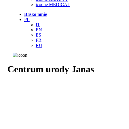
icoone MEDICAL
Blisko mnie
PL
IT
EN
ES
FR
RU
Centrum urody Janas