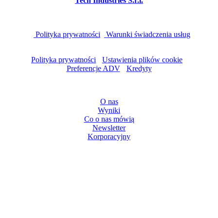
Tech Industries S.r.l.
Ta strona jest chroniona przez reCAPTCHA i ma
zastosowanie
w
Polityka prywatności
i
Warunki świadczenia usług
Google.
Polityka prywatności
-
Ustawienia plików cookie
-
Preferencje ADV
-
Kredyty
NAWIGACJA
O nas
Wyniki
Co o nas mówią
Newsletter
Korporacyjny