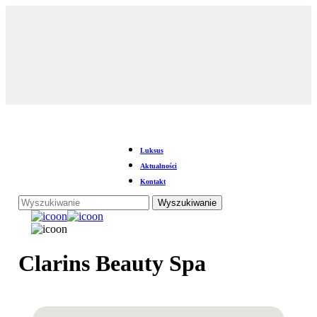
Przejdź
do
głównej
treści
Luksus
Aktualności
Kontakt
Wyszukiwanie
Zamknij
wyszukiwanie
Menu
Clarins Beauty Spa