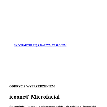
SKONTAKTUJ SIĘ Z NASZYM ZESPOŁEM
ODKRYĆ Z WYPRZEDZENIEM
icoone® Microfacial
Stymuluje kluczowe elementy, takie jak włókna, komórki