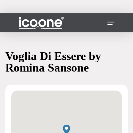
Przejdź
do
głównej
Zamknij
Menu
treści
menu
Voglia Di Essere by
Romina Sansone