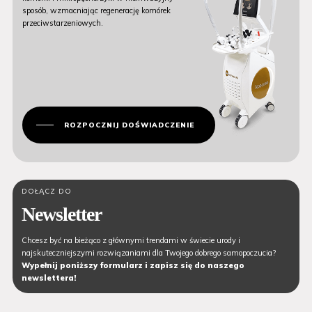
sposób, wzmacniając regenerację komórek
przeciwstarzeniowych.
ROZPOCZNIJ DOŚWIADCZENIE
DOŁĄCZ DO
Newsletter
Chcesz być na bieżąco z głównymi trendami w świecie urody i
najskuteczniejszymi rozwiązaniami dla Twojego dobrego samopoczucia?
Wypełnij poniższy formularz i zapisz się do naszego
newslettera!