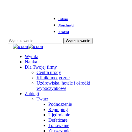
Przejdź
Luksus
do
głównej
Aktualności
treści
Kontakt
Wyszukiwanie
Zamknij
wyszukiwanie
Menu
Wyniki
Nauka
Dla Twojej firmy
Centra urody
Kliniki medyczne
Uzdrowiska, hotele i ośrodki
wypoczynkowe
Zabiegi
Twarz
Podnoszenie
Repulping
Ujędrnianie
Defaticare
Tonowanie
Złuszczanie