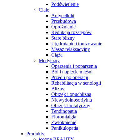
Podświetlenie
Ciało
Antycellulit
Przebudowa
Opróżnianie
Redukcja rozstępów
Stare blizny
Ujędrnianie i tonizowanie
Masaż relaksacyjny
Ciąża
Medyczny
Oparzenia i poparzenia
Ból i napięcie mięśni
Przed i po operacji
Rehabilitacja w senologii
Blizny
Obrzęk i opuchlizna
Niewydolność żylna
Obrzęk limfatyczny
Tendinopatia
Fibromialgia
Zwłóknienie
Panikulopatia
Produkty
icoone BEAUTY