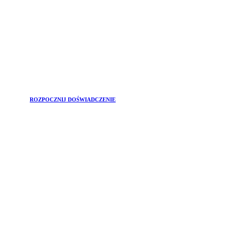
ROZPOCZNIJ DOŚWIADCZENIE
DOŁĄCZ DO
Newsletter
Chcesz być na bieżąco z głównymi trendami w świecie
urody i najskuteczniejszymi rozwiązaniami dla Twojego
dobrego samopoczucia?