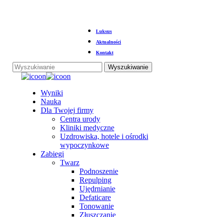
Przejdź
Luksus
do
głównej
Aktualności
treści
Kontakt
Wyszukiwanie
Zamknij
wyszukiwanie
Menu
Wyniki
Nauka
Dla Twojej firmy
Centra urody
Kliniki medyczne
Uzdrowiska, hotele i ośrodki
wypoczynkowe
Zabiegi
Twarz
Podnoszenie
Repulping
Ujędrnianie
Defaticare
Tonowanie
Złuszczanie