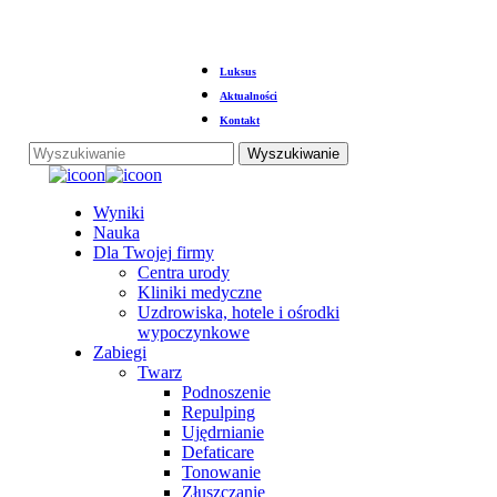
Przejdź
Luksus
do
głównej
Aktualności
treści
Kontakt
Wyszukiwanie
Zamknij
wyszukiwanie
Menu
Wyniki
Nauka
Dla Twojej firmy
Centra urody
Kliniki medyczne
Uzdrowiska, hotele i ośrodki
wypoczynkowe
Zabiegi
Twarz
Podnoszenie
Repulping
Ujędrnianie
Defaticare
Tonowanie
Złuszczanie