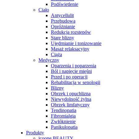
Podświetlenie
Ciało
Antycellulit
Przebudowa
Opróżnianie
Redukcja rozstępów
Stare blizny
Ujędrnianie i tonizowanie
Masaż relaksacyjny
Ciąża
Medyczny
Oparzenia i poparzenia
Ból i napięcie mięśni
Przed i po operacji
Rehabilitacja w senologii
Blizny
Obrzęk i opuchlizna
Niewydolność żylna
Obrzęk limfatyczny
Tendinopatia
Fibromialgia
Zwłóknienie
Panikulopatia
Produkty
icoone BEAUTY