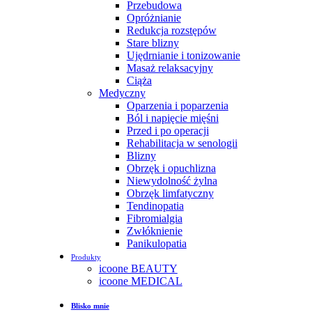
Przebudowa
Opróżnianie
Redukcja rozstępów
Stare blizny
Ujędrnianie i tonizowanie
Masaż relaksacyjny
Ciąża
Medyczny
Oparzenia i poparzenia
Ból i napięcie mięśni
Przed i po operacji
Rehabilitacja w senologii
Blizny
Obrzęk i opuchlizna
Niewydolność żylna
Obrzęk limfatyczny
Tendinopatia
Fibromialgia
Zwłóknienie
Panikulopatia
Produkty
icoone BEAUTY
icoone MEDICAL
Blisko mnie