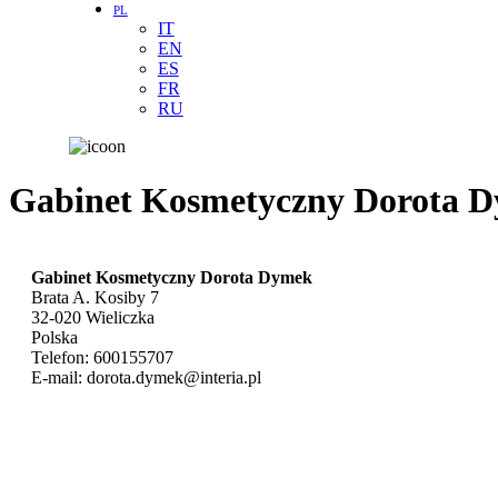
PL
IT
EN
ES
FR
RU
Gabinet Kosmetyczny Dorota 
Gabinet Kosmetyczny Dorota Dymek
Brata A. Kosiby 7
32-020
Wieliczka
Polska
Telefon:
600155707
E-mail:
dorota.dymek@interia.pl