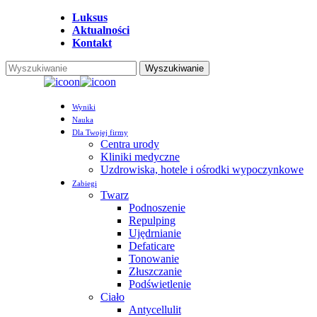
Przejdź
Luksus
do
Aktualności
głównej
Kontakt
treści
Wyszukiwanie
Zamknij
wyszukiwanie
Menu
Wyniki
Nauka
Dla Twojej firmy
Centra urody
Kliniki medyczne
Uzdrowiska, hotele i ośrodki wypoczynkowe
Zabiegi
Twarz
Podnoszenie
Repulping
Ujędrnianie
Defaticare
Tonowanie
Złuszczanie
Podświetlenie
Ciało
Antycellulit