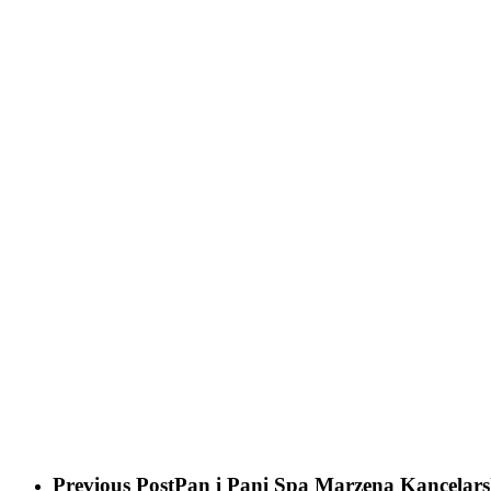
Previous Post
Pan i Pani Spa Marzena Kancelar