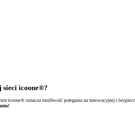
j sieci icoone®?
trum icoone® oznacza możliwość polegania na innowacyjnej i bezpiecz
ania!