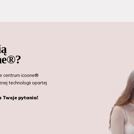
ią
one®?
ie centrum icoone®
nej technologii opartej
a Twoje pytania!