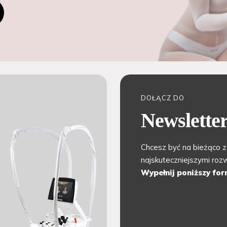
DOŁĄCZ DO
Newslette
Chcesz być na bieżąco z
najskuteczniejszymi ro
Wypełnij poniższy for