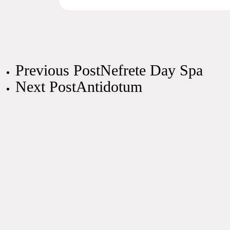
Previous Post
Nefrete Day Spa
Next Post
Antidotum