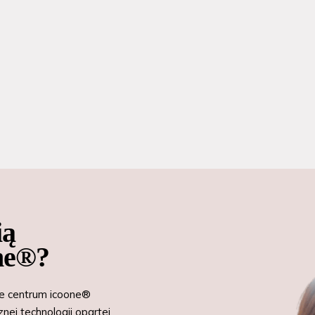
ią
one®?
ie centrum icoone®
nej technologii opartej