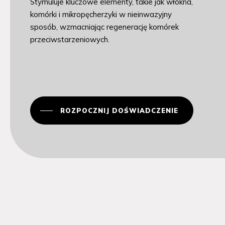
Stymuluje kluczowe elementy, takie jak włókna,
komórki i mikropęcherzyki w nieinwazyjny
sposób, wzmacniając regenerację komórek
przeciwstarzeniowych.
ROZPOCZNIJ DOŚWIADCZENIE