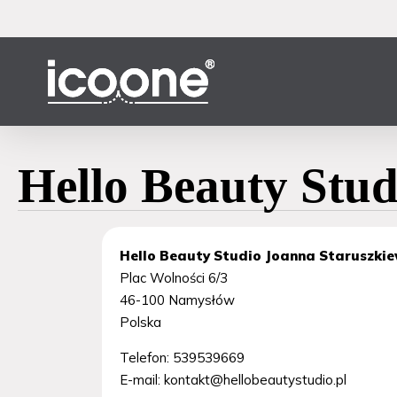
Przejdź
do
głównej
treści
Hello Beauty Stud
Hello Beauty Studio Joanna Staruszkie
Plac Wolności 6/3
46-100
Namysłów
Polska
Telefon:
539539669
E-mail:
kontakt@hellobeautystudio.pl