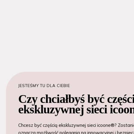
JESTEŚMY TU DLA CIEBIE
Czy chciałbyś być częśc
ekskluzywnej sieci ico
Chcesz być częścią ekskluzywnej sieci icoone®? Zostan
oznacza możliwość polegania na innowacyjnej i bezpiecz