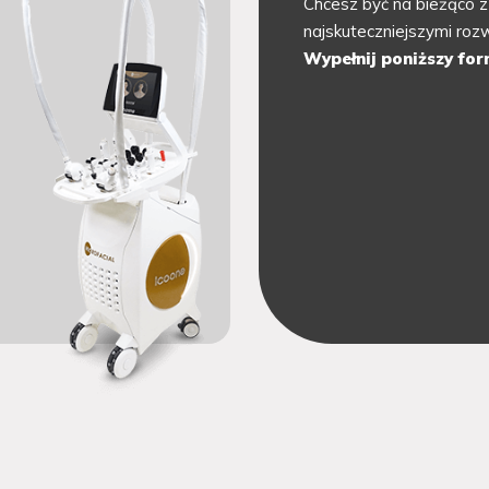
Chcesz być na bieżąco z
najskuteczniejszymi ro
Wypełnij poniższy for