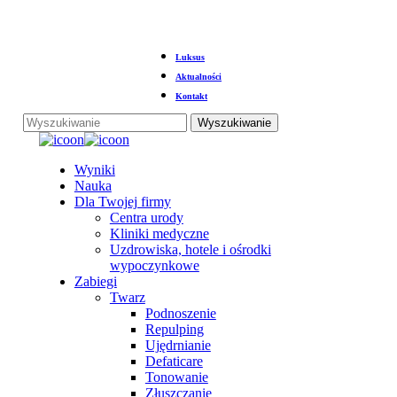
Przejdź
Luksus
do
głównej
Aktualności
treści
Kontakt
Wyszukiwanie
Zamknij
wyszukiwanie
Menu
Wyniki
Nauka
Dla Twojej firmy
Centra urody
Kliniki medyczne
Uzdrowiska, hotele i ośrodki
wypoczynkowe
Zabiegi
Twarz
Podnoszenie
Repulping
Ujędrnianie
Defaticare
Tonowanie
Złuszczanie