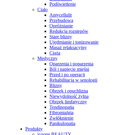
Podświetlenie
Ciało
Antycellulit
Przebudowa
Opróżnianie
Redukcja rozstępów
Stare blizny
Ujędrnianie i tonizowanie
Masaż relaksacyjny
Ciąża
Medyczny
Oparzenia i poparzenia
Ból i napięcie mięśni
Przed i po operacji
Rehabilitacja w senologii
Blizny
Obrzęk i opuchlizna
Niewydolność żylna
Obrzęk limfatyczny
Tendinopatia
Fibromialgia
Zwłóknienie
Panikulopatia
Produkty
icoone BEAUTY