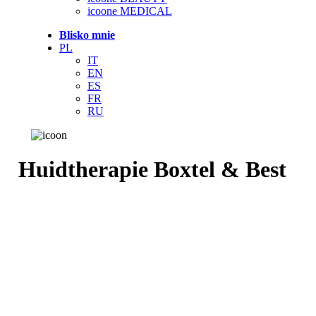
icoone MEDICAL
Blisko mnie
PL
IT
EN
ES
FR
RU
Huidtherapie Boxtel & Best