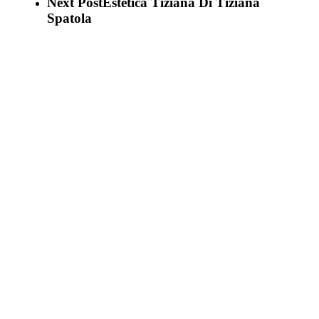
Next Post
Estetica Tiziana Di Tiziana
Spatola