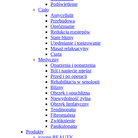
Podświetlenie
Ciało
Antycellulit
Przebudowa
Opróżnianie
Redukcja rozstępów
Stare blizny
Ujędrnianie i tonizowanie
Masaż relaksacyjny
Ciąża
Medyczny
Oparzenia i poparzenia
Ból i napięcie mięśni
Przed i po operacji
Rehabilitacja w senologii
Blizny
Obrzęk i opuchlizna
Niewydolność żylna
Obrzęk limfatyczny
Tendinopatia
Fibromialgia
Zwłóknienie
Panikulopatia
Produkty
icoone BEAUTY