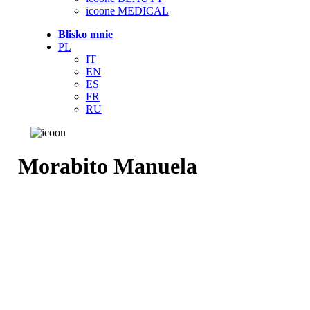
icoone MEDICAL
Blisko mnie
PL
IT
EN
ES
FR
RU
Morabito Manuela