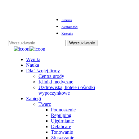
Przejdź
Luksus
do
głównej
Aktualności
treści
Kontakt
Wyszukiwanie
Zamknij
wyszukiwanie
Menu
Wyniki
Nauka
Dla Twojej firmy
Centra urody
Kliniki medyczne
Uzdrowiska, hotele i ośrodki
wypoczynkowe
Zabiegi
Twarz
Podnoszenie
Repulping
Ujędrnianie
Defaticare
Tonowanie
Złuszczanie