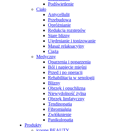
Podświetlenie
Ciało
Antycellulit
Przebudowa
Opróżnianie
Redukcja rozstępów
Stare blizny
Ujędrnianie i tonizowanie
Masaż relaksacyjny
Ciąża
Medyczny
Oparzenia i poparzenia
Ból i napięcie mięśni
Przed i po operacji
Rehabilitacja w senologii
Blizny
Obrzęk i opuchlizna
Niewydolność żylna
Obrzęk limfatyczny
Tendinopatia
Fibromialgia
Zwłóknienie
Panikulopatia
Produkty
icoone BEAUTY