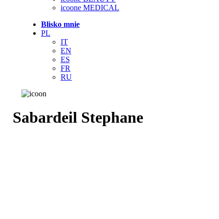
icoone MEDICAL
Blisko mnie
PL
IT
EN
ES
FR
RU
Sabardeil Stephane