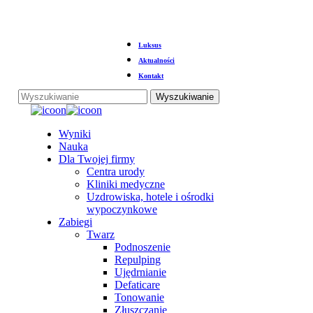
Przejdź
Luksus
do
głównej
Aktualności
treści
Kontakt
Wyszukiwanie
Zamknij
wyszukiwanie
Menu
Wyniki
Nauka
Dla Twojej firmy
Centra urody
Kliniki medyczne
Uzdrowiska, hotele i ośrodki
wypoczynkowe
Zabiegi
Twarz
Podnoszenie
Repulping
Ujędrnianie
Defaticare
Tonowanie
Złuszczanie