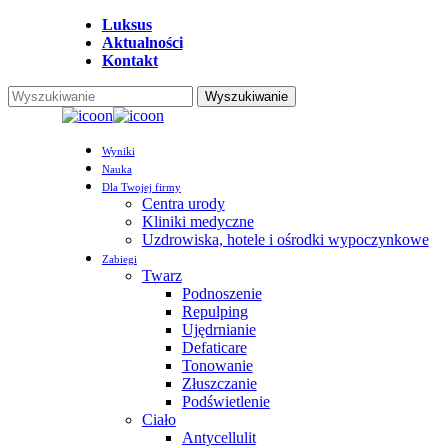
Przejdź
Luksus
do
Aktualności
głównej
Kontakt
treści
Wyszukiwanie
Zamknij
wyszukiwanie
Menu
Wyniki
Nauka
Dla Twojej firmy
Centra urody
Kliniki medyczne
Uzdrowiska, hotele i ośrodki wypoczynkowe
Zabiegi
Twarz
Podnoszenie
Repulping
Ujędrnianie
Defaticare
Tonowanie
Złuszczanie
Podświetlenie
Ciało
Antycellulit