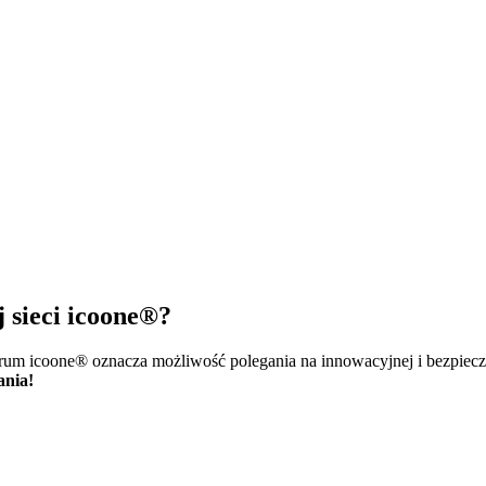
j sieci icoone®?
trum icoone® oznacza możliwość polegania na innowacyjnej i bezpiecz
ania!