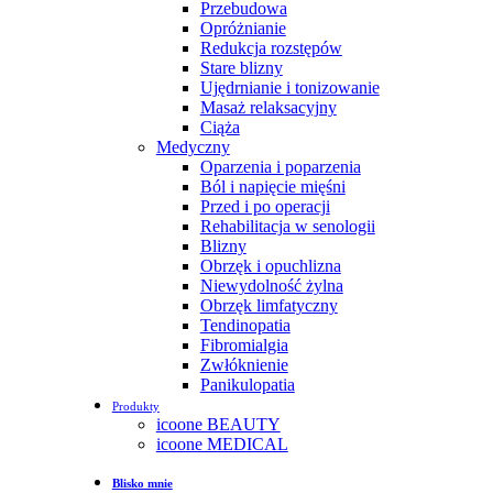
Przebudowa
Opróżnianie
Redukcja rozstępów
Stare blizny
Ujędrnianie i tonizowanie
Masaż relaksacyjny
Ciąża
Medyczny
Oparzenia i poparzenia
Ból i napięcie mięśni
Przed i po operacji
Rehabilitacja w senologii
Blizny
Obrzęk i opuchlizna
Niewydolność żylna
Obrzęk limfatyczny
Tendinopatia
Fibromialgia
Zwłóknienie
Panikulopatia
Produkty
icoone BEAUTY
icoone MEDICAL
Blisko mnie