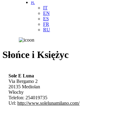
PL
IT
EN
ES
FR
RU
Słońce i Księżyc
Sole E Luna
Via Bergamo 2
20135
Mediolan
Włochy
Telefon:
254019735
Url:
http://www.solelunamilano.com/