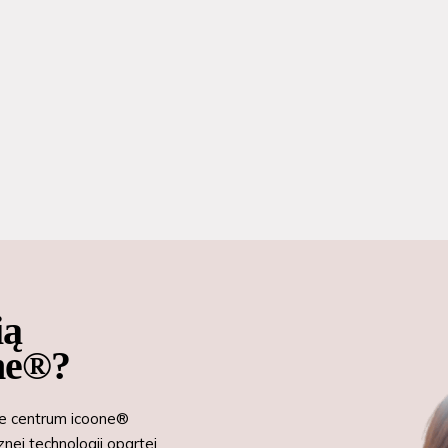
ią
one®?
ie centrum icoone®
nej technologii opartej