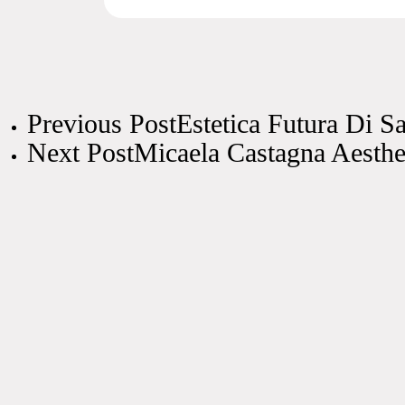
Previous Post
Estetica Futura Di S
Next Post
Micaela Castagna Aesthe