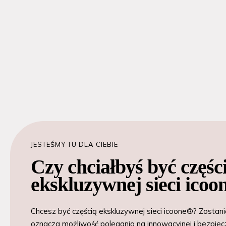
JESTEŚMY TU DLA CIEBIE
Czy chciałbyś być częśc
ekskluzywnej sieci ico
Chcesz być częścią ekskluzywnej sieci icoone®? Zostan
oznacza możliwość polegania na innowacyjnej i bezpiecz