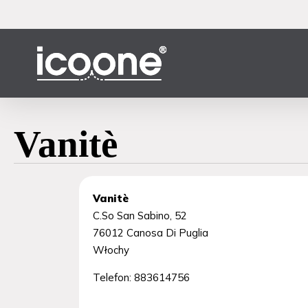
Przejdź
do
głównej
treści
Vanitè
Vanitè
C.So San Sabino, 52
76012
Canosa Di Puglia
Włochy
Telefon:
883614756