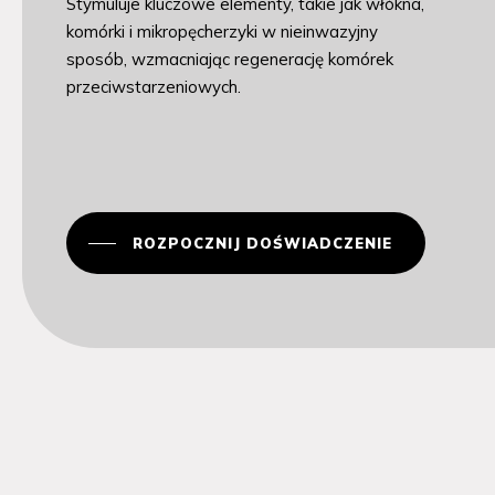
Stymuluje kluczowe elementy, takie jak włókna,
komórki i mikropęcherzyki w nieinwazyjny
sposób, wzmacniając regenerację komórek
przeciwstarzeniowych.
ROZPOCZNIJ DOŚWIADCZENIE