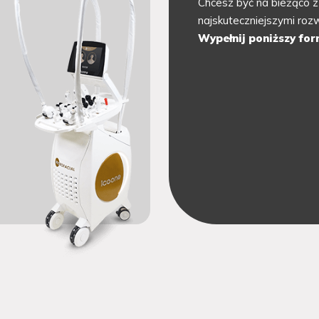
Chcesz być na bieżąco z
najskuteczniejszymi ro
Wypełnij poniższy for