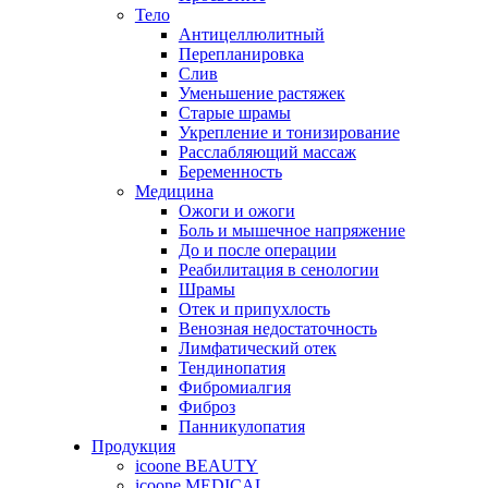
Тело
Антицеллюлитный
Перепланировка
Слив
Уменьшение растяжек
Старые шрамы
Укрепление и тонизирование
Расслабляющий массаж
Беременность
Медицина
Ожоги и ожоги
Боль и мышечное напряжение
До и после операции
Реабилитация в сенологии
Шрамы
Отек и припухлость
Венозная недостаточность
Лимфатический отек
Тендинопатия
Фибромиалгия
Фиброз
Панникулопатия
Продукция
icoone BEAUTY
icoone MEDICAL