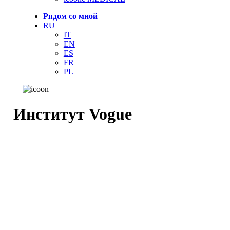
Рядом со мной
RU
IT
EN
ES
FR
PL
Институт Vogue