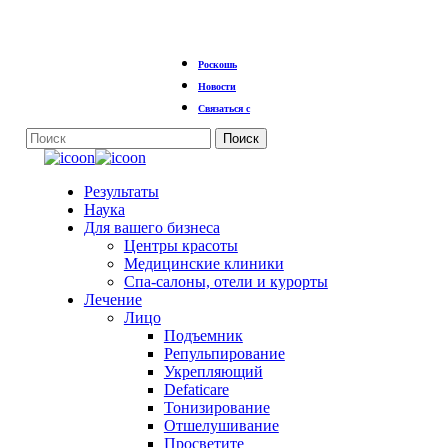
Перейти
Роскошь
к
основному
Новости
содержанию
Связаться с
Поиск
Закрыть
поиск
Меню
Результаты
Наука
Для вашего бизнеса
Центры красоты
Медицинские клиники
Спа-салоны, отели и курорты
Лечение
Лицо
Подъемник
Репульпирование
Укрепляющий
Defaticare
Тонизирование
Отшелушивание
Просветите