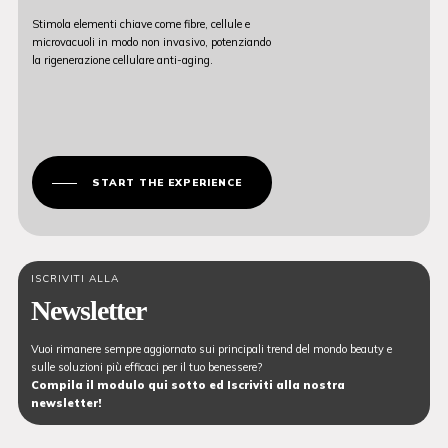
Stimola elementi chiave come fibre, cellule e
microvacuoli in modo non invasivo, potenziando
la rigenerazione cellulare anti-aging.
START THE EXPERIENCE
ISCRIVITI ALLA
Newsletter
Vuoi rimanere sempre aggiornato sui principali trend del mondo beauty e
sulle soluzioni più efficaci per il tuo benessere?
Compila il modulo qui sotto ed Iscriviti alla nostra
newsletter!