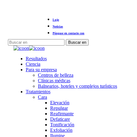
Ir
Lujo
al
contenido
Noticias
principal
Póngase en contacto con
Buscar en
Cerrar
búsqueda
Menú
Resultados
Ciencia
Para su empresa
Centros de belleza
Clínicas médicas
Balnearios, hoteles y complejos turísticos
Tratamientos
Cara
Elevación
Repulgar
Reafirmante
Defaticare
Tonificación
Exfoliación
Ilumine