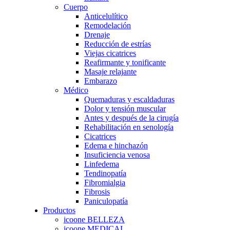
Cuerpo
Anticelulítico
Remodelación
Drenaje
Reducción de estrías
Viejas cicatrices
Reafirmante y tonificante
Masaje relajante
Embarazo
Médico
Quemaduras y escaldaduras
Dolor y tensión muscular
Antes y después de la cirugía
Rehabilitación en senología
Cicatrices
Edema e hinchazón
Insuficiencia venosa
Linfedema
Tendinopatía
Fibromialgia
Fibrosis
Paniculopatía
Productos
icoone BELLEZA
icoone MEDICAL