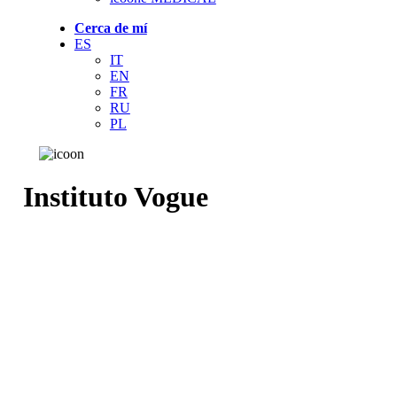
Cerca de mí
ES
IT
EN
FR
RU
PL
Instituto Vogue