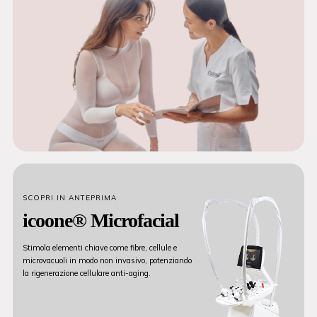
SCOPRI IN ANTEPRIMA
icoone® Microfacial
Stimola elementi chiave come fibre, cellule e
microvacuoli in modo non invasivo, potenziando
la rigenerazione cellulare anti-aging.