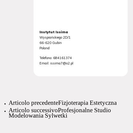
Instytut Issima
Wyspiańskiego 2D/1
66-620
Gubin
Poland
Telefono:
684161374
Email:
issima7@o2.pl
Articolo precedente
Fizjoterapia Estetyczna
Articolo successivo
Profesjonalne Studio
Modelowania Sylwetki