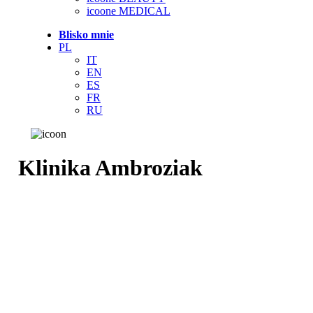
icoone MEDICAL
Blisko mnie
PL
IT
EN
ES
FR
RU
Klinika Ambroziak