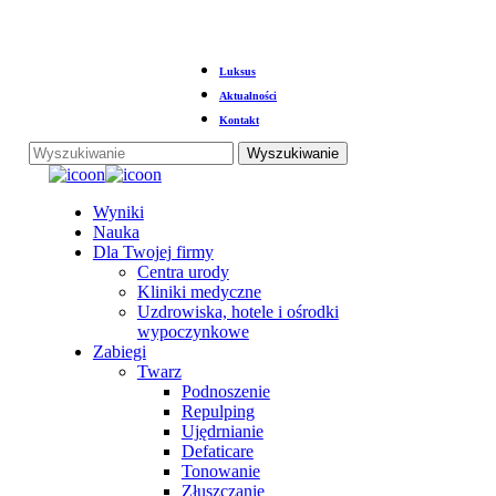
Przejdź
Luksus
do
głównej
Aktualności
treści
Kontakt
Wyszukiwanie
Zamknij
wyszukiwanie
Menu
Wyniki
Nauka
Dla Twojej firmy
Centra urody
Kliniki medyczne
Uzdrowiska, hotele i ośrodki
wypoczynkowe
Zabiegi
Twarz
Podnoszenie
Repulping
Ujędrnianie
Defaticare
Tonowanie
Złuszczanie