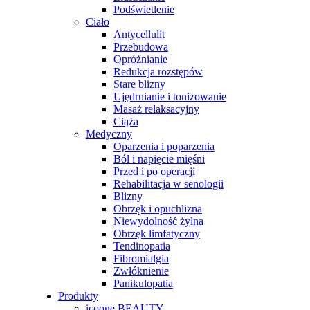
Podświetlenie
Ciało
Antycellulit
Przebudowa
Opróżnianie
Redukcja rozstępów
Stare blizny
Ujędrnianie i tonizowanie
Masaż relaksacyjny
Ciąża
Medyczny
Oparzenia i poparzenia
Ból i napięcie mięśni
Przed i po operacji
Rehabilitacja w senologii
Blizny
Obrzęk i opuchlizna
Niewydolność żylna
Obrzęk limfatyczny
Tendinopatia
Fibromialgia
Zwłóknienie
Panikulopatia
Produkty
icoone BEAUTY