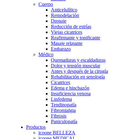
Cuerpo
Anticelulítico
Remodelación
Drenaje
Reducción de estrías
Viejas cicatrices
Reafirmante y tonificante
Masaje relajante
Embarazo
Médico
Quemaduras y escaldaduras
Dolor y tensión muscular
Antes y después de la cirugía
Rehabilitación en senología
Cicatrices
Edema e hinchazón
Insuficiencia venosa
Linfedema
Tendinopatía
Fibromialgia
Fibrosis
Paniculopatía
Productos
icoone BELLEZA
icoone MEDICAL