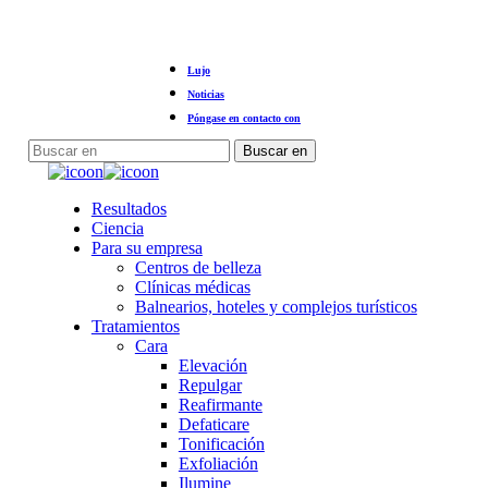
Ir
Lujo
al
contenido
Noticias
principal
Póngase en contacto con
Buscar en
Cerrar
búsqueda
Menú
Resultados
Ciencia
Para su empresa
Centros de belleza
Clínicas médicas
Balnearios, hoteles y complejos turísticos
Tratamientos
Cara
Elevación
Repulgar
Reafirmante
Defaticare
Tonificación
Exfoliación
Ilumine