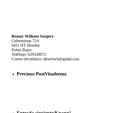
Beauty Without Surgery
Geleenstraat 72A
6411 HT
Heerlen
Países Bajos
Teléfono:
629330072
Correo electrónico:
rjhwersch@gmail.com
Previous Post
Vitaderma
Entrada siguiente
¡Knapp!