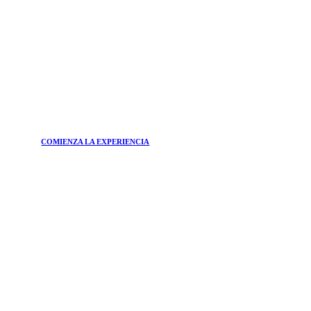
COMIENZA LA EXPERIENCIA
ÚNETE A
Boletín
¿Quiere estar al día de las principales tendencias del
mundo de la belleza y de las soluciones más eficaces para
su bienestar?