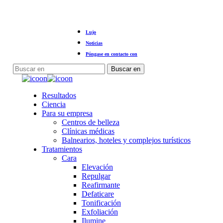
Ir
Lujo
al
contenido
Noticias
principal
Póngase en contacto con
Buscar en
Cerrar
búsqueda
Menú
Resultados
Ciencia
Para su empresa
Centros de belleza
Clínicas médicas
Balnearios, hoteles y complejos turísticos
Tratamientos
Cara
Elevación
Repulgar
Reafirmante
Defaticare
Tonificación
Exfoliación
Ilumine