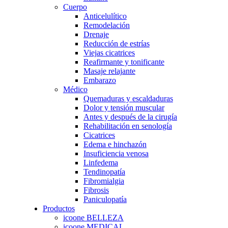
Cuerpo
Anticelulítico
Remodelación
Drenaje
Reducción de estrías
Viejas cicatrices
Reafirmante y tonificante
Masaje relajante
Embarazo
Médico
Quemaduras y escaldaduras
Dolor y tensión muscular
Antes y después de la cirugía
Rehabilitación en senología
Cicatrices
Edema e hinchazón
Insuficiencia venosa
Linfedema
Tendinopatía
Fibromialgia
Fibrosis
Paniculopatía
Productos
icoone BELLEZA
icoone MEDICAL