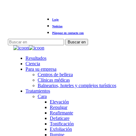
Ir
Lujo
al
contenido
Noticias
principal
Póngase en contacto con
Buscar en
Cerrar
búsqueda
Menú
Resultados
Ciencia
Para su empresa
Centros de belleza
Clínicas médicas
Balnearios, hoteles y complejos turísticos
Tratamientos
Cara
Elevación
Repulgar
Reafirmante
Defaticare
Tonificación
Exfoliación
Ilumine