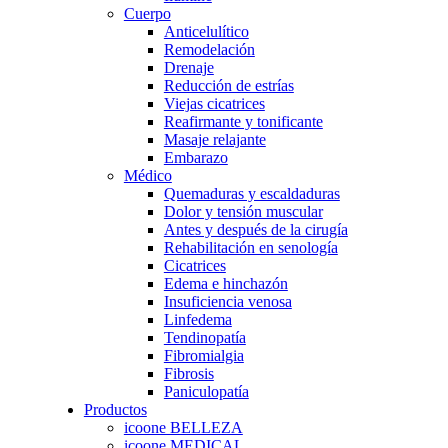
Cuerpo
Anticelulítico
Remodelación
Drenaje
Reducción de estrías
Viejas cicatrices
Reafirmante y tonificante
Masaje relajante
Embarazo
Médico
Quemaduras y escaldaduras
Dolor y tensión muscular
Antes y después de la cirugía
Rehabilitación en senología
Cicatrices
Edema e hinchazón
Insuficiencia venosa
Linfedema
Tendinopatía
Fibromialgia
Fibrosis
Paniculopatía
Productos
icoone BELLEZA
icoone MEDICAL