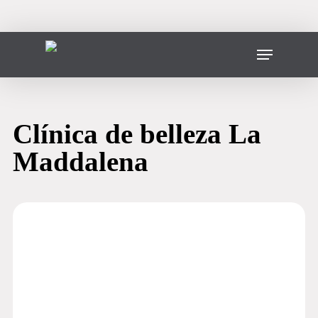
Ir
al
contenido
Menú
principal
Clínica de belleza La
Maddalena