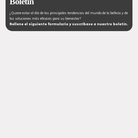
Boletín
¿Quiere estar al día de las principales tendencias del mundo de la belleza y de
las soluciones más eficaces para su bienestar?
Rellene el siguiente formulario y suscríbase a nuestro boletín.