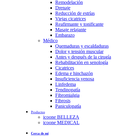
Remodelación
Drenaje
Reducción de estrías
Viejas cicatrices
Reafirmante y tonificante
Masaje relajante
Embarazo
Médico
Quemaduras y escaldaduras
Dolor y tensión muscular
Antes y después de la cirugía
Rehabilitación en senología
Cicatrices
Edema e hinchazón
Insuficiencia venosa
Linfedema
Tendinopatía
Fibromialgia
Fibrosis
Paniculopatía
Productos
icoone BELLEZA
icoone MEDICAL
Cerca de mí