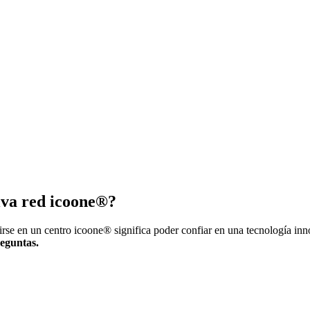
siva red icoone®?
irse en un centro icoone® significa poder confiar en una tecnología in
reguntas.