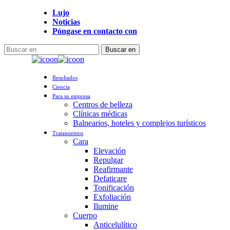
Ir
Lujo
al
Noticias
contenido
Póngase en contacto con
principal
Buscar en
Cerrar
búsqueda
Menú
Resultados
Ciencia
Para su empresa
Centros de belleza
Clínicas médicas
Balnearios, hoteles y complejos turísticos
Tratamientos
Cara
Elevación
Repulgar
Reafirmante
Defaticare
Tonificación
Exfoliación
Ilumine
Cuerpo
Anticelulítico