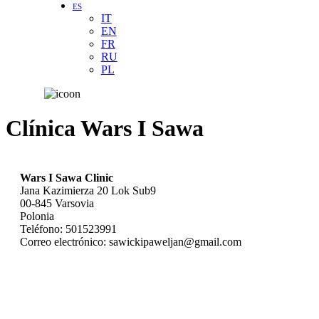
ES
IT
EN
FR
RU
PL
Clínica Wars I Sawa
Wars I Sawa Clinic
Jana Kazimierza 20 Lok Sub9
00-845
Varsovia
Polonia
Teléfono:
501523991
Correo electrónico:
sawickipaweljan@gmail.com