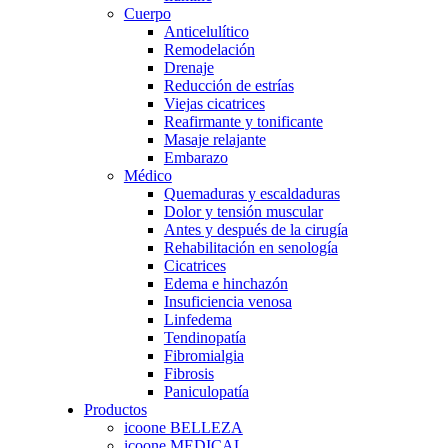
Cuerpo
Anticelulítico
Remodelación
Drenaje
Reducción de estrías
Viejas cicatrices
Reafirmante y tonificante
Masaje relajante
Embarazo
Médico
Quemaduras y escaldaduras
Dolor y tensión muscular
Antes y después de la cirugía
Rehabilitación en senología
Cicatrices
Edema e hinchazón
Insuficiencia venosa
Linfedema
Tendinopatía
Fibromialgia
Fibrosis
Paniculopatía
Productos
icoone BELLEZA
icoone MEDICAL