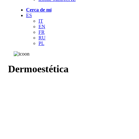
Cerca de mí
ES
IT
EN
FR
RU
PL
Dermoestética