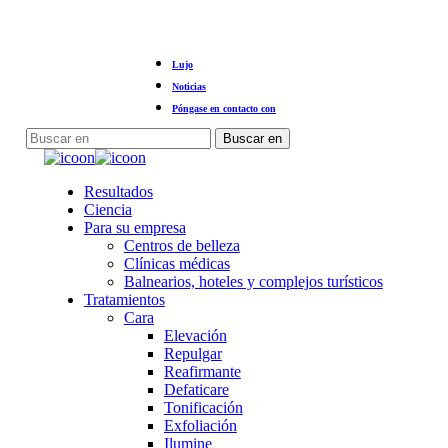
Ir
Lujo
al
contenido
Noticias
principal
Póngase en contacto con
Buscar en
Cerrar
búsqueda
Menú
Resultados
Ciencia
Para su empresa
Centros de belleza
Clínicas médicas
Balnearios, hoteles y complejos turísticos
Tratamientos
Cara
Elevación
Repulgar
Reafirmante
Defaticare
Tonificación
Exfoliación
Ilumine