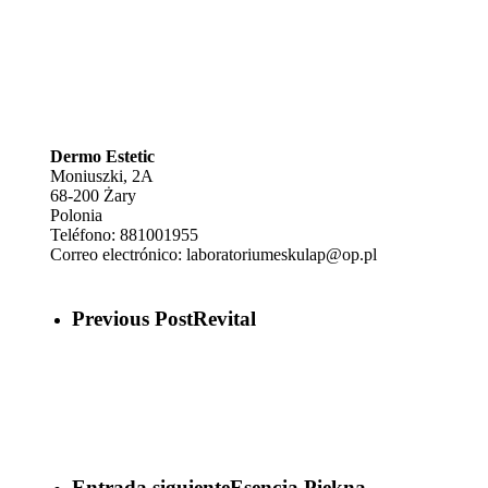
Dermo Estetic
Moniuszki, 2A
68-200
Żary
Polonia
Teléfono:
881001955
Correo electrónico:
laboratoriumeskulap@op.pl
Previous Post
Revital
Entrada siguiente
Esencja Piękna