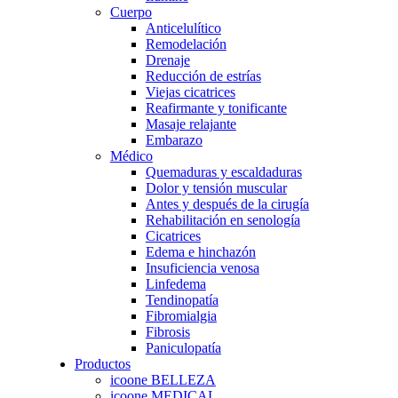
Cuerpo
Anticelulítico
Remodelación
Drenaje
Reducción de estrías
Viejas cicatrices
Reafirmante y tonificante
Masaje relajante
Embarazo
Médico
Quemaduras y escaldaduras
Dolor y tensión muscular
Antes y después de la cirugía
Rehabilitación en senología
Cicatrices
Edema e hinchazón
Insuficiencia venosa
Linfedema
Tendinopatía
Fibromialgia
Fibrosis
Paniculopatía
Productos
icoone BELLEZA
icoone MEDICAL