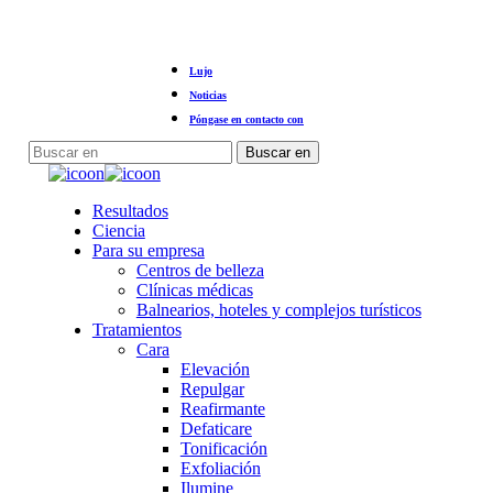
Ir
Lujo
al
contenido
Noticias
principal
Póngase en contacto con
Buscar en
Cerrar
búsqueda
Menú
Resultados
Ciencia
Para su empresa
Centros de belleza
Clínicas médicas
Balnearios, hoteles y complejos turísticos
Tratamientos
Cara
Elevación
Repulgar
Reafirmante
Defaticare
Tonificación
Exfoliación
Ilumine