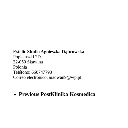
Estetic Studio Agnieszka Dąbrowska
Popiełuszki 2D
32-050
Skawina
Polonia
Teléfono:
660747793
Correo electrónico:
aradwan9@wp.pl
Previous Post
Klinika Kosmedica