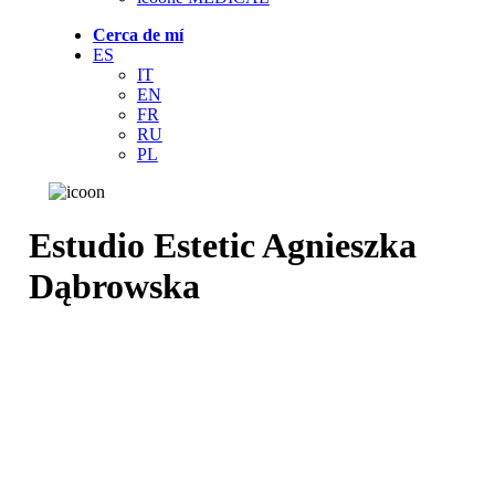
Cerca de mí
ES
IT
EN
FR
RU
PL
Estudio Estetic Agnieszka
Dąbrowska