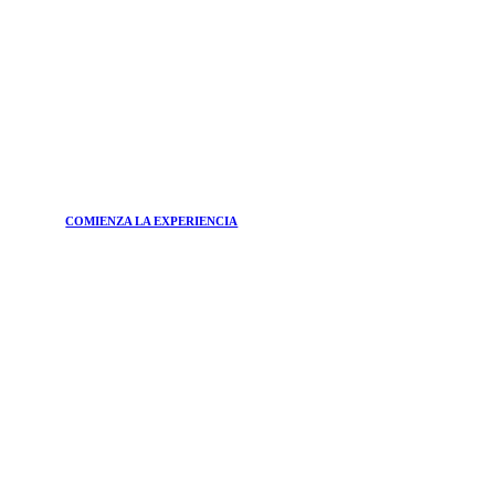
COMIENZA LA EXPERIENCIA
ÚNETE A
Boletín
¿Quiere estar al día de las principales tendencias del
mundo de la belleza y de las soluciones más eficaces para
su bienestar?