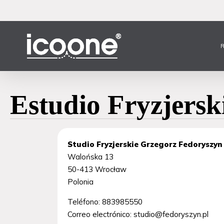
Ir
al
contenido
principal
R
Estudio Fryzjers
Studio Fryzjerskie Grzegorz Fedoryszyn
Walońska 13
50-413
Wrocław
Polonia
Teléfono:
883985550
Correo electrónico:
studio@fedoryszyn.pl