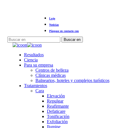
Ir
Lujo
al
contenido
Noticias
principal
Póngase en contacto con
Buscar en
Cerrar
búsqueda
Menú
Resultados
Ciencia
Para su empresa
Centros de belleza
Clínicas médicas
Balnearios, hoteles y complejos turísticos
Tratamientos
Cara
Elevación
Repulgar
Reafirmante
Defaticare
Tonificación
Exfoliación
Ilumine