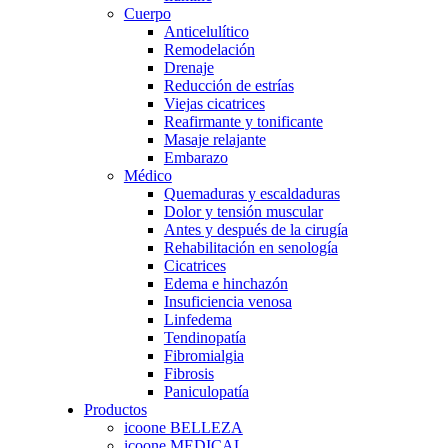
Cuerpo
Anticelulítico
Remodelación
Drenaje
Reducción de estrías
Viejas cicatrices
Reafirmante y tonificante
Masaje relajante
Embarazo
Médico
Quemaduras y escaldaduras
Dolor y tensión muscular
Antes y después de la cirugía
Rehabilitación en senología
Cicatrices
Edema e hinchazón
Insuficiencia venosa
Linfedema
Tendinopatía
Fibromialgia
Fibrosis
Paniculopatía
Productos
icoone BELLEZA
icoone MEDICAL