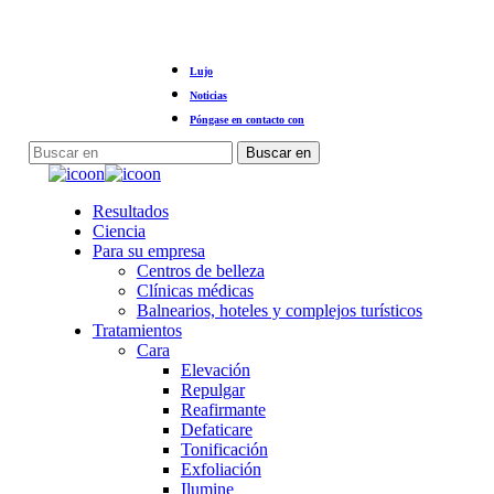
Ir
Lujo
al
contenido
Noticias
principal
Póngase en contacto con
Buscar en
Cerrar
búsqueda
Menú
Resultados
Ciencia
Para su empresa
Centros de belleza
Clínicas médicas
Balnearios, hoteles y complejos turísticos
Tratamientos
Cara
Elevación
Repulgar
Reafirmante
Defaticare
Tonificación
Exfoliación
Ilumine