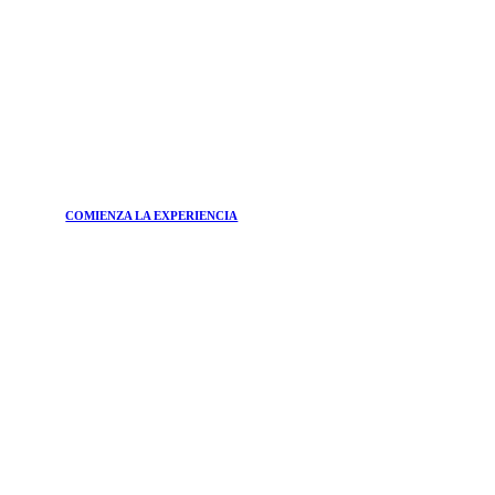
COMIENZA LA EXPERIENCIA
ÚNETE A
Boletín
¿Quiere estar al día de las principales tendencias del
mundo de la belleza y de las soluciones más eficaces para
su bienestar?