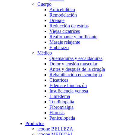
Cuerpo
Anticelulítico
Remodelación
Drenaje
Reducción de estrías
Viejas cicatrices
Reafirmante y tonificante
Masaje relajante
Embarazo
Médico
Quemaduras y escaldaduras
Dolor y tensión muscular
Antes y después de la cirugía
Rehabilitación en senología
Cicatrices
Edema e hinchazón
Insuficiencia venosa
Linfedema
Tendinopatía
Fibromialgia
Fibrosis
Paniculopatía
Productos
icoone BELLEZA
icoone MEDICAL