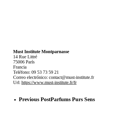
Must Institute Montparnasse
14 Rue Littré
75006
París
Francia
Teléfono:
09 53 73 59 21
Correo electrónico:
contact@must-institute.fr
Url:
https://www.must-institute.fr/fr
Previous Post
Parfums Purs Sens