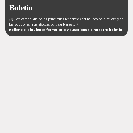
Boletín
¿Quiere estar al día de las principales tendencias del mundo de la belleza y de
las soluciones más eficaces para su bienestar?
Rellene el siguiente formulario y suscríbase a nuestro boletín.