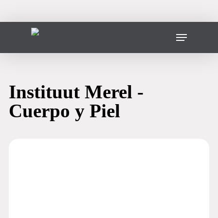
Ir
al
contenido
Menú
principal
Instituut Merel -
Cuerpo y Piel