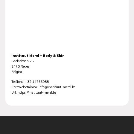
Instituut Merel – Body & Skin
Geelsebaan 75
2470
Redes
Bélgica
Teléfono:
+32 14755988
Correo electrónico:
info@instituut-merel.be
Url:
https://instituut-merel.be