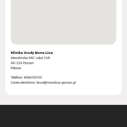
Klinika Urody Mona Lisa
Marcelińska 96C Lokal 218
60-324
Poznań
Polonia
Teléfono:
606430740
Correo electrónico:
biuro@monalisa-poznan.pl