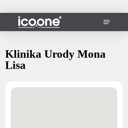
Ir
al
contenido
Cerrar
Menú
principal
Menú
Klinika Urody Mona
Lisa