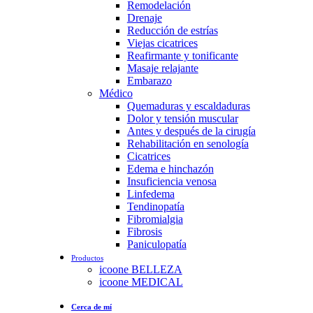
Remodelación
Drenaje
Reducción de estrías
Viejas cicatrices
Reafirmante y tonificante
Masaje relajante
Embarazo
Médico
Quemaduras y escaldaduras
Dolor y tensión muscular
Antes y después de la cirugía
Rehabilitación en senología
Cicatrices
Edema e hinchazón
Insuficiencia venosa
Linfedema
Tendinopatía
Fibromialgia
Fibrosis
Paniculopatía
Productos
icoone BELLEZA
icoone MEDICAL
Cerca de mí