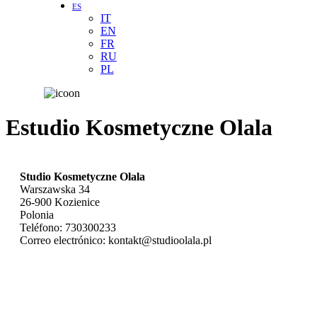
ES
IT
EN
FR
RU
PL
Estudio Kosmetyczne Olala
Studio Kosmetyczne Olala
Warszawska 34
26-900
Kozienice
Polonia
Teléfono:
730300233
Correo electrónico:
kontakt@studioolala.pl