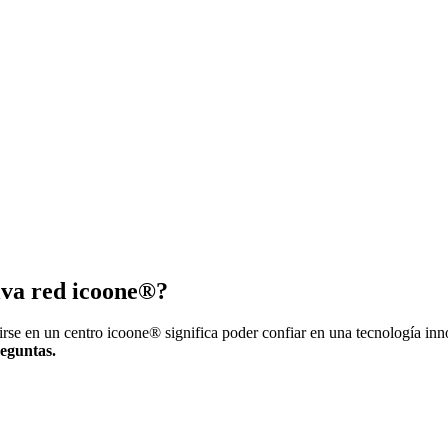
siva red icoone®?
irse en un centro icoone® significa poder confiar en una tecnología in
reguntas.