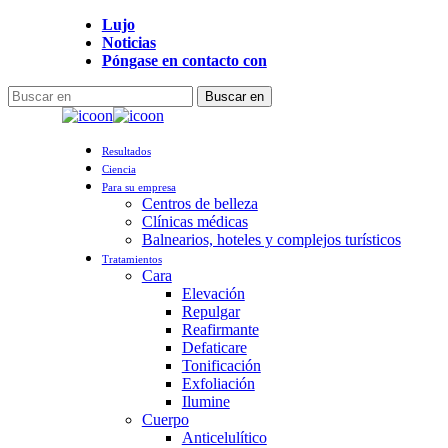
Ir
Lujo
al
Noticias
contenido
Póngase en contacto con
principal
Buscar en
Cerrar
búsqueda
Menú
Resultados
Ciencia
Para su empresa
Centros de belleza
Clínicas médicas
Balnearios, hoteles y complejos turísticos
Tratamientos
Cara
Elevación
Repulgar
Reafirmante
Defaticare
Tonificación
Exfoliación
Ilumine
Cuerpo
Anticelulítico