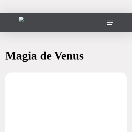
Ir
al
contenido
Menú
principal
Magia de Venus