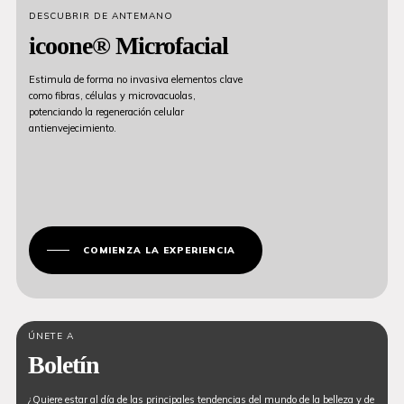
DESCUBRIR DE ANTEMANO
icoone® Microfacial
Estimula de forma no invasiva elementos clave
como fibras, células y microvacuolas,
potenciando la regeneración celular
antienvejecimiento.
COMIENZA LA EXPERIENCIA
ÚNETE A
Boletín
¿Quiere estar al día de las principales tendencias del mundo de la belleza y de