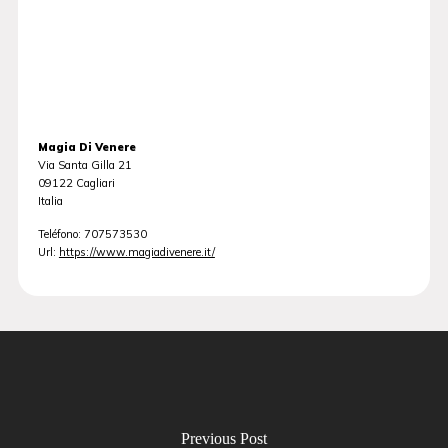
Magia Di Venere
Via Santa Gilla 21
09122
Cagliari
Italia
Teléfono:
707573530
Url:
https://www.magiadivenere.it/
Previous Post