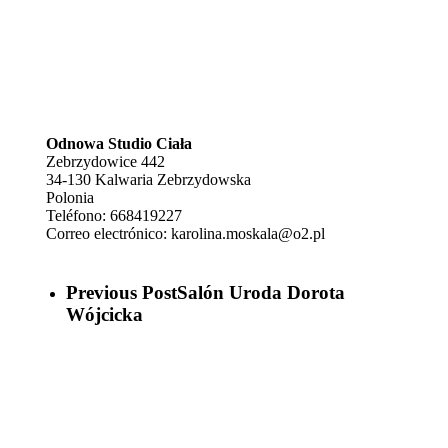
Odnowa Studio Ciała
Zebrzydowice 442
34-130
Kalwaria Zebrzydowska
Polonia
Teléfono:
668419227
Correo electrónico:
karolina.moskala@o2.pl
Previous Post
Salón Uroda Dorota
Wójcicka