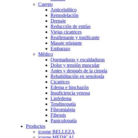
Cuerpo
Anticelulítico
Remodelación
Drenaje
Reducción de estrías
Viejas cicatrices
Reafirmante y tonificante
Masaje relajante
Embarazo
Médico
Quemaduras y escaldaduras
Dolor y tensión muscular
Antes y después de la cirugía
Rehabilitación en senología
Cicatrices
Edema e hinchazón
Insuficiencia venosa
Linfedema
Tendinopatía
Fibromialgia
Fibrosis
Paniculopatía
Productos
icoone BELLEZA
icoone MEDICAL