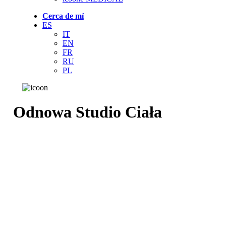
Cerca de mí
ES
IT
EN
FR
RU
PL
Odnowa Studio Ciała