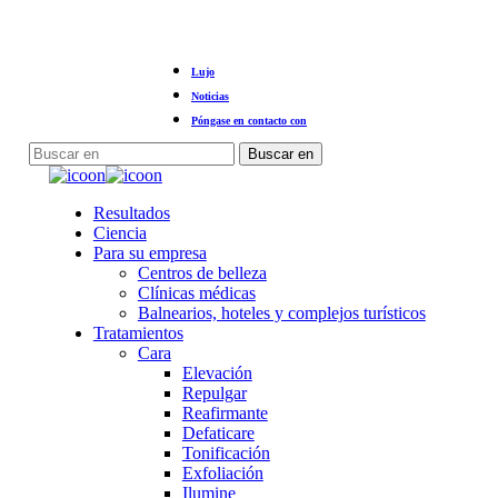
Ir
Lujo
al
contenido
Noticias
principal
Póngase en contacto con
Buscar en
Cerrar
búsqueda
Menú
Resultados
Ciencia
Para su empresa
Centros de belleza
Clínicas médicas
Balnearios, hoteles y complejos turísticos
Tratamientos
Cara
Elevación
Repulgar
Reafirmante
Defaticare
Tonificación
Exfoliación
Ilumine