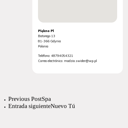
Piękno Pl
Batorego 13
81-366
Gdynia
Polonia
Teléfono:
48794054321
Correo electrónico:
madzia.swider@wp.pl
Previous Post
Spa
Entrada siguiente
Nuevo Tú