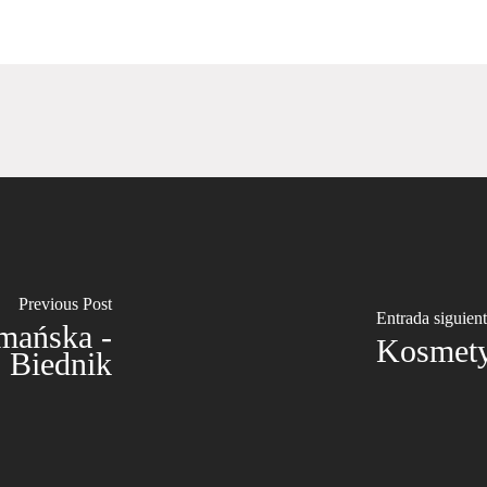
Previous Post
Entrada siguien
Imańska -
Kosmetyc
Biednik