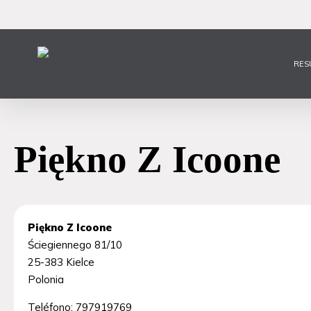
Ir
al
contenido
principal
RES
Piękno Z Icoone
Piękno Z Icoone
Ściegiennego 81/10
25-383
Kielce
Polonia
Teléfono:
797919769