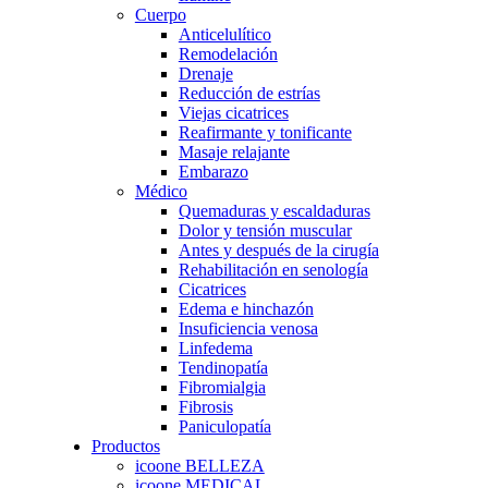
Cuerpo
Anticelulítico
Remodelación
Drenaje
Reducción de estrías
Viejas cicatrices
Reafirmante y tonificante
Masaje relajante
Embarazo
Médico
Quemaduras y escaldaduras
Dolor y tensión muscular
Antes y después de la cirugía
Rehabilitación en senología
Cicatrices
Edema e hinchazón
Insuficiencia venosa
Linfedema
Tendinopatía
Fibromialgia
Fibrosis
Paniculopatía
Productos
icoone BELLEZA
icoone MEDICAL