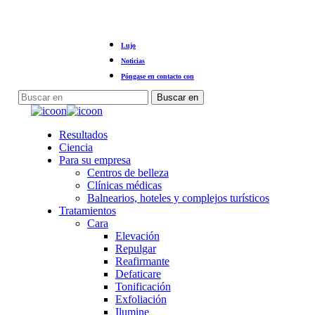
Ir
Lujo
al
contenido
Noticias
principal
Póngase en contacto con
Buscar en
Cerrar
búsqueda
Menú
Resultados
Ciencia
Para su empresa
Centros de belleza
Clínicas médicas
Balnearios, hoteles y complejos turísticos
Tratamientos
Cara
Elevación
Repulgar
Reafirmante
Defaticare
Tonificación
Exfoliación
Ilumine