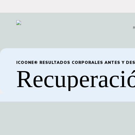
Ir
al
contenido
principal
R
ICOONE®
RESULTADOS
CORPORALES
ANTES
Y
DE
Recuperaci