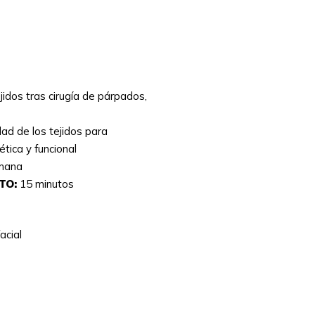
idos tras cirugía de párpados,
dad de los tejidos para
tica y funcional
emana
TO:
15 minutos
acial