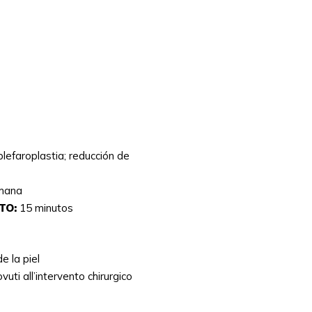
lefaroplastia; reducción de
emana
TO:
15 minutos
e la piel
dovuti all’intervento chirurgico