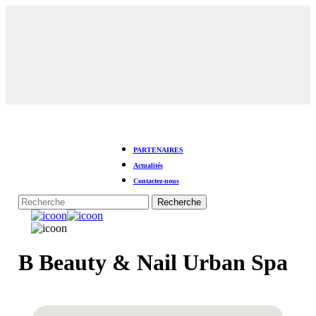
Skip
to
main
content
PARTENAIRES
Actualités
Contactez-nous
Recherche
Fermer
la
Menu
recherche
B Beauty & Nail Urban Spa