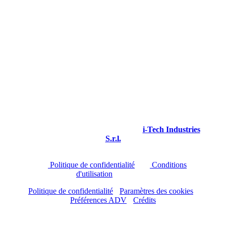
Via I Maggio 4/Q
Granarolo Emilia - Loc. Quarto Inferiore
Bologne - Italie
TVA et FC 03964610160
Téléphone : +39 051 6259797
© 2025 icoone®. Tous droits réservés.
icoone® est une marque déposée de
i-Tech Industries
S.r.l.
Ce site est protégé par reCAPTCHA et s'applique
les
Politique de confidentialité
et le
Conditions
d'utilisation
de Google.
Politique de confidentialité
-
Paramètres des cookies
-
Préférences ADV
-
Crédits
NAVIGATION