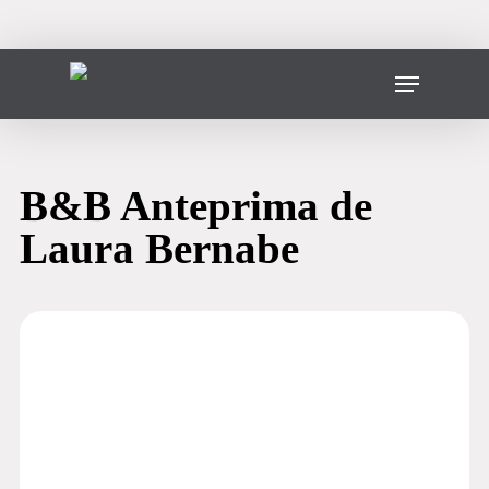
Skip
to
main
Menu
content
B&B Anteprima de
Laura Bernabe