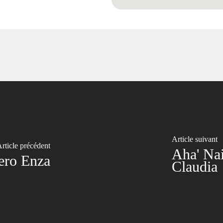
Article suivant
rticle précédent
Aha' Nai
ero Enza
Claudia