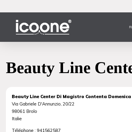
Skip
to
main
content
R
Beauty Line Cent
Beauty Line Center Di Magistro Contenta Domenica
Via Gabriele D'Annunzio, 20/22
98061
Brolo
Italie
Téléphone :
941562587